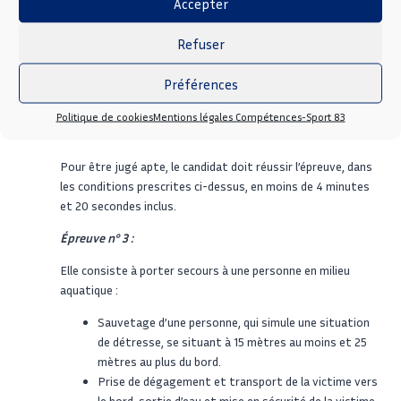
Accepter
masque et tuba, en continu de 250m :
Refuser
Au signal du départ, le candidat s’équipe dans l’eau ou
hors de l’eau ;
Préférences
Il parcourt 200 mètres en palmes, masque et tuba ;
A l’issue des 200 mètres, il effectue une immersion pour
Politique de cookies
Mentions légales Compétences-Sport 83
ramener un mannequin sur 50 mètres.
Pour être jugé apte, le candidat doit réussir l’épreuve, dans
les conditions prescrites ci-dessus, en moins de 4 minutes
et 20 secondes inclus.
Épreuve n° 3 :
Elle consiste à porter secours à une personne en milieu
aquatique :
Sauvetage d’une personne, qui simule une situation
de détresse, se situant à 15 mètres au moins et 25
mètres au plus du bord.
Prise de dégagement et transport de la victime vers
le bord, sortie d’eau et mise en sécurité de la victime.