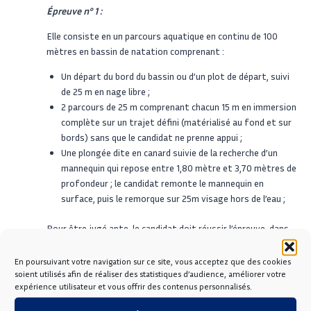
Épreuve n° 1 :
Elle consiste en un parcours aquatique en continu de 100
mètres en bassin de natation comprenant :
Un départ du bord du bassin ou d’un plot de départ, suivi
de 25 m en nage libre ;
2 parcours de 25 m comprenant chacun 15 m en immersion
complète sur un trajet défini (matérialisé au fond et sur
bords) sans que le candidat ne prenne appui ;
Une plongée dite en canard suivie de la recherche d’un
mannequin qui repose entre 1,80 mètre et 3,70 mètres de
profondeur ; le candidat remonte le mannequin en
surface, puis le remorque sur 25m visage hors de l’eau ;
Pour être jugé apte, le candidat doit réussir l’épreuve, dans
les conditions prescrites ci-dessus, en moins de : 2 minutes
et 40 secondes inclus.
En poursuivant votre navigation sur ce site, vous acceptez que des cookies
soient utilisés afin de réaliser des statistiques d’audience, améliorer votre
Épreuve n°2 :
expérience utilisateur et vous offrir des contenus personnalisés.
Elle consiste en un parcours de sauvetage avec palmes,