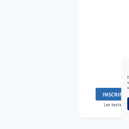
E
u
u
INSCRIPTI
Les tests d’e