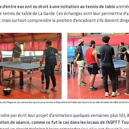
s d’entre eux ont eu droit à une initiation au tennis de table
animée
e tennis de table de La Garde. Ces échanges vont leur permettre d’a
mais surtout comprendre la position d’encadrant s’ils doivent dirige
s les Plages et son service des sports pour la mise à disposition du Palais des Sports et au club de tennis de table de Six-Fou
rendre par écrit leur projet d’animation quelques semaines plus tôt,
i
mation de séance, comme ce fut le cas dans les locaux de l’ASPTT To
posé un circuit training à leurs camarades
(qui plus est devant la c