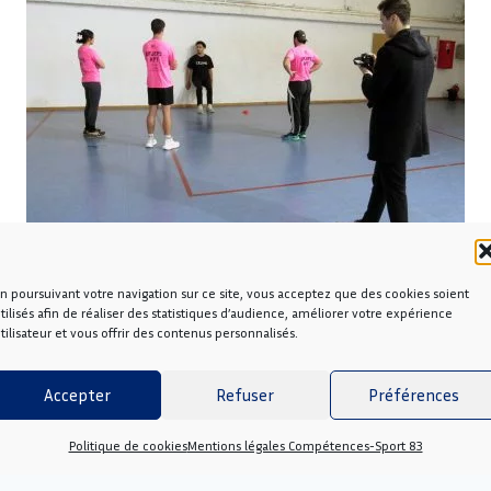
n poursuivant votre navigation sur ce site, vous acceptez que des cookies soient
tilisés afin de réaliser des statistiques d’audience, améliorer votre expérience
tilisateur et vous offrir des contenus personnalisés.
ON OUVERTE POUR LE BPJEPS APT "SPORT-SANTÉ"
Accepter
Refuser
Préférences
xigence préalables (TEP) sont prévus le lundi 30 juin ou le lundi 8 s
Politique de cookies
Mentions légales Compétences-Sport 83