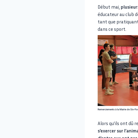
Début mai,
plusieur
éducateur au club d
tant que pratiquant 
dans ce sport.
Remerciements à la Mairie de Six-Four
Alors qu’ils ont dû 
s’exercer sur l’ani
d’entre eux ont pro