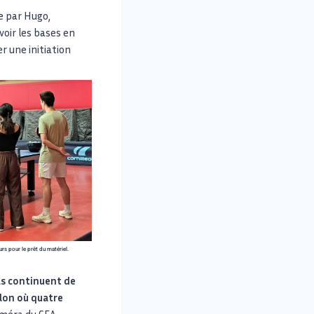
 par Hugo,
voir les bases en
r une initiation
rs pour le prêt du matériel.
ls continuent de
ulon où quatre
améra du CFA