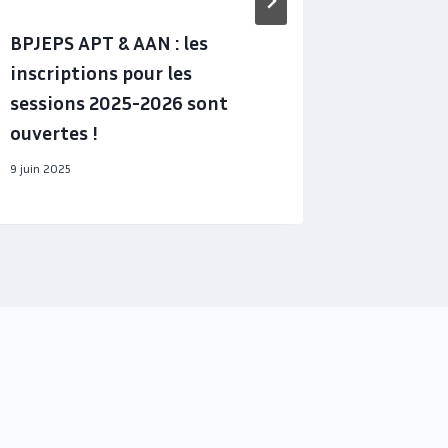
BPJEPS APT & AAN : les
Deux jo
inscriptions pour les
le déve
sessions 2025-2026 sont
pour le
ouvertes !
varois
9 juin 2025
6 juin 2025