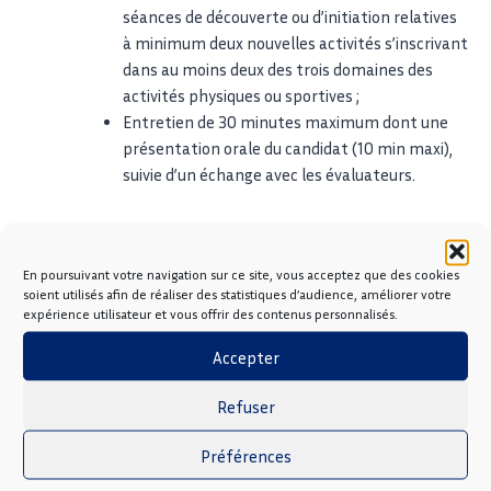
séances de découverte ou d’initiation relatives
à minimum deux nouvelles activités s’inscrivant
dans au moins deux des trois domaines des
activités physiques ou sportives ;
Entretien de 30 minutes maximum dont une
présentation orale du candidat (10 min maxi),
suivie d’un échange avec les évaluateurs.
Diplôme décerné
En poursuivant votre navigation sur ce site, vous acceptez que des cookies
La formation BPJEPS MAPST- à coloration Sport Santé,
soient utilisés afin de réaliser des statistiques d’audience, améliorer votre
sous réserve de réussite aux examens, conduit au diplôme de
expérience utilisateur et vous offrir des contenus personnalisés.
niveau 4 :
Accepter
Délivré par le Ministère des sports, de la Jeunesse et de
la vie associative ;
Refuser
Enregistré jusqu’au 1er décembre 2029 sous le code
RNCP40480 ;
Préférences
Intitulé Brevet professionnel de la jeunesse, de