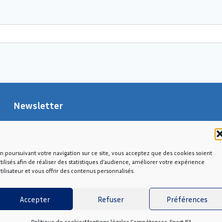
Newsletter
Nom*
n poursuivant votre navigation sur ce site, vous acceptez que des cookies soient
tilisés afin de réaliser des statistiques d’audience, améliorer votre expérience
Email*
tilisateur et vous offrir des contenus personnalisés.
Accepter
Refuser
Préférences
Politique de cookies
Mentions légales Compétences-Sport 83