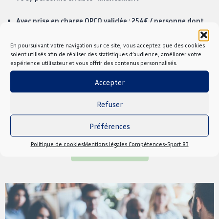
Avec prise en charge OPCO validée : 254€ / personne dont
30€ de reste à charge
En poursuivant votre navigation sur ce site, vous acceptez que des cookies
soient utilisés afin de réaliser des statistiques d’audience, améliorer votre
expérience utilisateur et vous offrir des contenus personnalisés.
Prochaines dates
Accepter
Aucun événement trouvé !
Refuser
Préférences
Nous contacter
Politique de cookies
Mentions légales Compétences-Sport 83