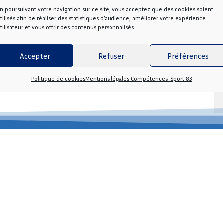
 mis en place durant la formation.
n poursuivant votre navigation sur ce site, vous acceptez que des cookies soient
tilisés afin de réaliser des statistiques d’audience, améliorer votre expérience
tilisateur et vous offrir des contenus personnalisés.
ique.
e délai est susceptible d’être rallongé).
actez-nous par téléphone au
04 94 46 01 92
ou par
Accepter
Refuser
Préférences
Politique de cookies
Mentions légales Compétences-Sport 83