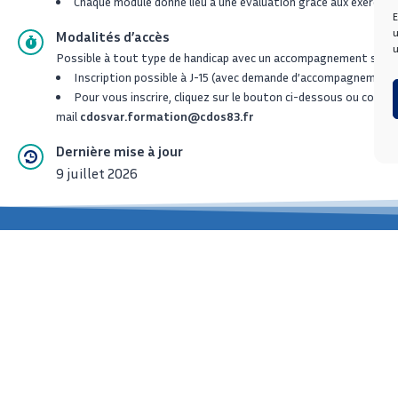
Chaque module donne lieu à une évaluation grâce aux exercices
E
u
Modalités d’accès
u
Possible à tout type de handicap avec un accompagnement spécif
Inscription possible à J-15 (avec demande d’accompagnement, c
Pour vous inscrire, cliquez sur le bouton ci-dessous ou cont
mail
cdosvar.formation@cdos83.fr
Dernière mise à jour
9 juillet 2026