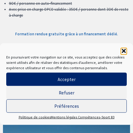
90€ / personne en auto-financement
Avec prise en charge OPCO validée : 350€ / personne dont 30€ de reste
à charge
Formation rendue gratuite grâce à un financement dédié.
En poursuivant votre navigation sur ce site, vous acceptez que des cookies
Prochaines dates
soient utilisés afin de réaliser des statistiques d’audience, améliorer votre
expérience utilisateur et vous offrir des contenus personnalisés.
Aucun événement trouvé !
Accepter
Refuser
Nous contacter
Préférences
Politique de cookies
Mentions légales Compétences-Sport 83