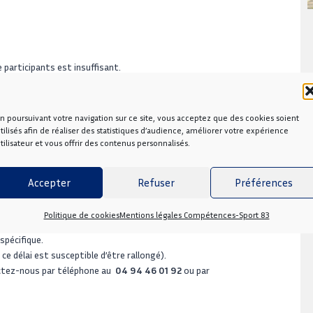
e participants est insuffisant.
n poursuivant votre navigation sur ce site, vous acceptez que des cookies soient
tilisés afin de réaliser des statistiques d’audience, améliorer votre expérience
tilisateur et vous offrir des contenus personnalisés.
rmation.
nnaire.
Accepter
Refuser
Préférences
Politique de cookies
Mentions légales Compétences-Sport 83
pécifique.
e délai est susceptible d’être rallongé).
actez-nous par téléphone au
04 94 46 01 92
ou par