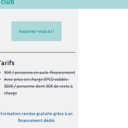
 club
Inscrivez-vous ici !
Tarifs
90€ / personne en auto-financement
Avec prise en charge OPCO validée :
350€ / personne dont 30€ de reste à
charge
Formation rendue gratuite grâce à un
financement dédié.