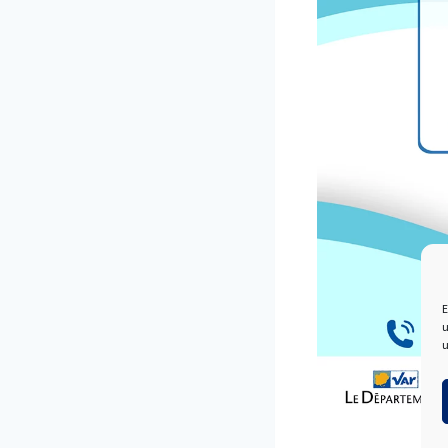
E
u
u