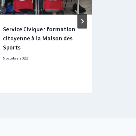
Service Civique : formation
Deux web
citoyenne à la Maison des
aider le
Sports
leur de
5 octobre 2022
9 décembre 