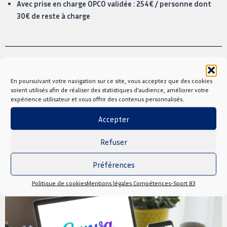
Avec prise en charge OPCO validée : 254€ / personne dont
30€ de reste à charge
Prochaines dates
En poursuivant votre navigation sur ce site, vous acceptez que des cookies
15/10/26
soient utilisés afin de réaliser des statistiques d’audience, améliorer votre
expérience utilisateur et vous offrir des contenus personnalisés.
Accepter
Nous contacter
Refuser
Préférences
Politique de cookies
Mentions légales Compétences-Sport 83