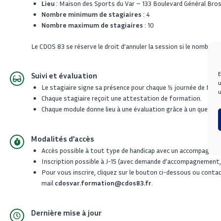
Lieu
: Maison des Sports du Var – 133 Boulevard Général B
Nombre minimum de stagiaires
: 4
Nombre maximum de stagiaires
: 10
L
e CDOS 83 se réserve le droit d’annuler la session si le nombre d
E
Suivi et évaluation
u
Le stagiaire signe sa présence pour chaque 1⁄2 journée de for
u
Chaque stagiaire reçoit une attestation de formation.
Chaque module donne lieu à une évaluation grâce à un questio
Modalités d’accès
Accès possible à tout type de handicap avec un accompagnem
Inscription possible à J-15 (avec demande d’accompagnement, c
Pour vous inscrire, cliquez sur le bouton ci-dessous ou cont
mail
cdosvar.formation@cdos83.fr
.
Dernière mise à jour