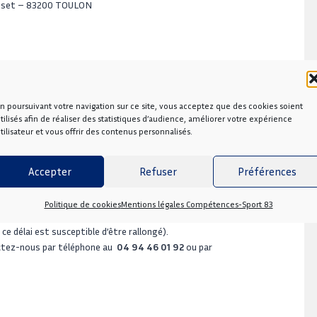
rosset – 83200 TOULON
e participants est insuffisant.
n poursuivant votre navigation sur ce site, vous acceptez que des cookies soient
tilisés afin de réaliser des statistiques d’audience, améliorer votre expérience
mation.
tilisateur et vous offrir des contenus personnalisés.
nnaire.
Accepter
Refuser
Préférences
Politique de cookies
Mentions légales Compétences-Sport 83
ent spécifique.
e délai est susceptible d’être rallongé).
actez-nous par téléphone au
04 94 46 01 92
ou par