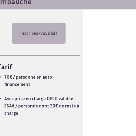
l’embauche
Inscrivez-vous ici !
Tarif
70€ / personne en auto-
financement
Avec prise en charge OPCO validée :
254€ / personne dont 30€ de reste à
charge