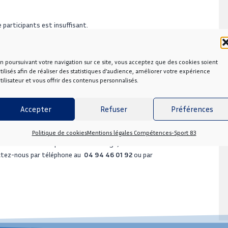
e participants est insuffisant.
n poursuivant votre navigation sur ce site, vous acceptez que des cookies soient
ation.
tilisés afin de réaliser des statistiques d’audience, améliorer votre expérience
tilisateur et vous offrir des contenus personnalisés.
nnaire.
Accepter
Refuser
Préférences
ent spécifique.
Politique de cookies
Mentions légales Compétences-Sport 83
e délai est susceptible d’être rallongé).
actez-nous par téléphone au
04 94 46 01 92
ou par