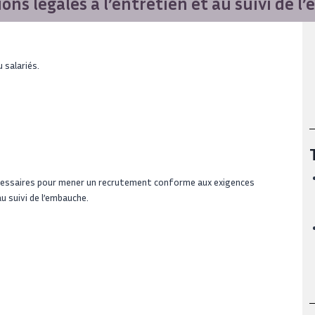
ons légales à l’entretien et au suivi de 
 salariés.
cessaires pour mener un recrutement conforme aux exigences
au suivi de l’embauche.