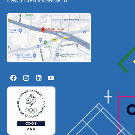
cdosvar.formation@cdos83.fr