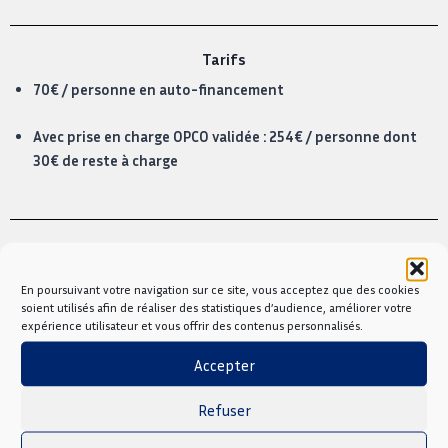
Tarifs
70€ / personne en auto-financement
Avec prise en charge OPCO validée : 254€ / personne dont
30€ de reste à charge
Prochaines dates
En poursuivant votre navigation sur ce site, vous acceptez que des cookies
17/09/26
soient utilisés afin de réaliser des statistiques d’audience, améliorer votre
16/02/27
expérience utilisateur et vous offrir des contenus personnalisés.
Accepter
Refuser
Nous contacter