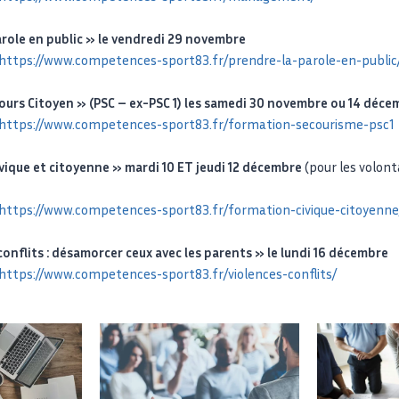
arole en public » le vendredi 29 novembre
https://www.competences-sport83.fr/prendre-la-parole-en-public
ours Citoyen » (PSC – ex-PSC 1) les samedi 30 novembre ou 14 déce
https://www.competences-sport83.fr/formation-secourisme-psc1
vique et citoyenne » mardi 10 ET jeudi 12 décembre
(pour les volont
https://www.competences-sport83.fr/formation-civique-citoyenne
onflits : désamorcer ceux avec les parents » le lundi 16 décembre
https://www.competences-sport83.fr/violences-conflits/