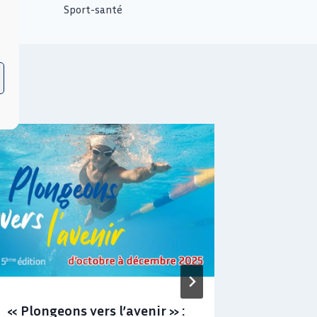
Sport-santé
L’OF du 
Compéte
1 avril 2020
« Plongeons vers l’avenir » :