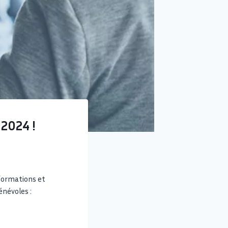
 2024 !
formations et
énévoles :