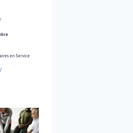
/
mbre
aires en Service
/