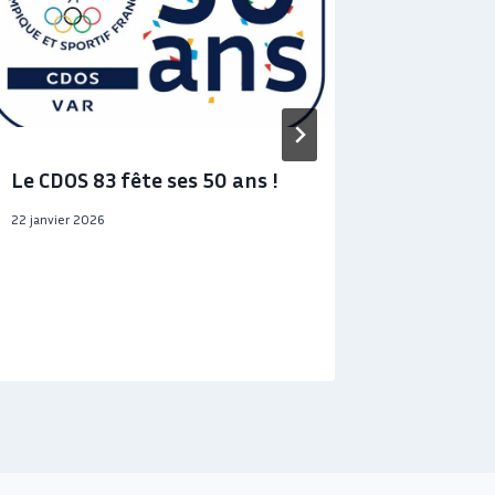
Le CDOS 83 fête ses 50 ans !
BPEJS AP
promoti
22 janvier 2026
lancée !
24 septembr