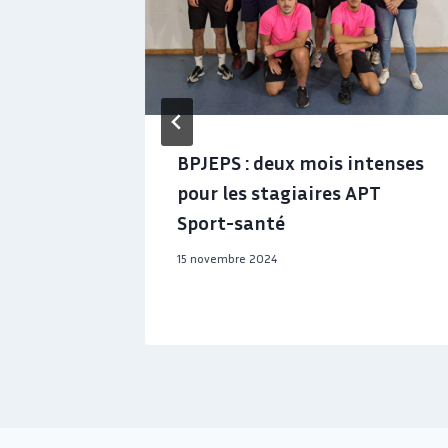
r la
BPJEPS : deux mois intenses
ur
pour les stagiaires APT
e » du
Sport-santé
83
15 novembre 2024