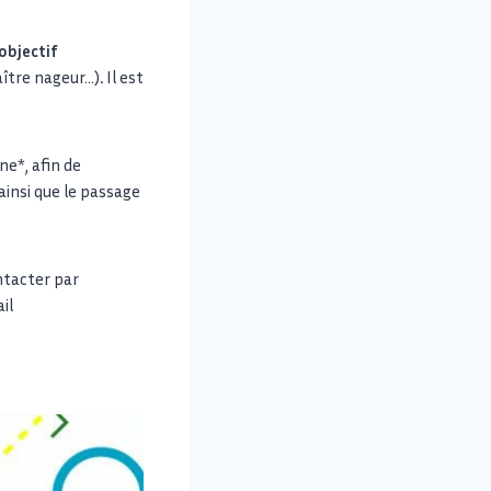
objectif
aître nageur…)
.
Il est
ne*, afin de
ainsi que le passage
ntacter par
il