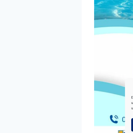
E
u
u