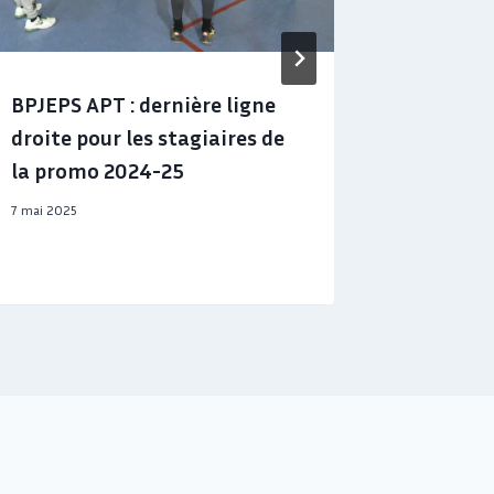
BPJEPS APT : dernière ligne
Une for
droite pour les stagiaires de
les viol
la promo 2024-25
sexuelle
bénévole
7 mai 2025
20 février 2