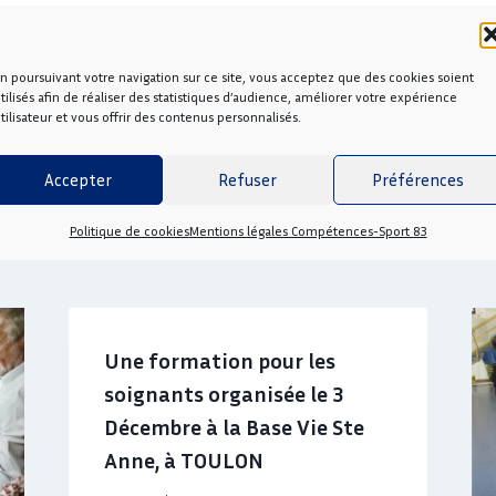
n poursuivant votre navigation sur ce site, vous acceptez que des cookies soient
tilisés afin de réaliser des statistiques d’audience, améliorer votre expérience
ait ses premières « portes
« Plongeons vers l’avenir » :
tilisateur et vous offrir des contenus personnalisés.
res formations BPJEPS
Accepter
Refuser
Préférences
Politique de cookies
Mentions légales Compétences-Sport 83
Une formation pour les
soignants organisée le 3
Décembre à la Base Vie Ste
Anne, à TOULON