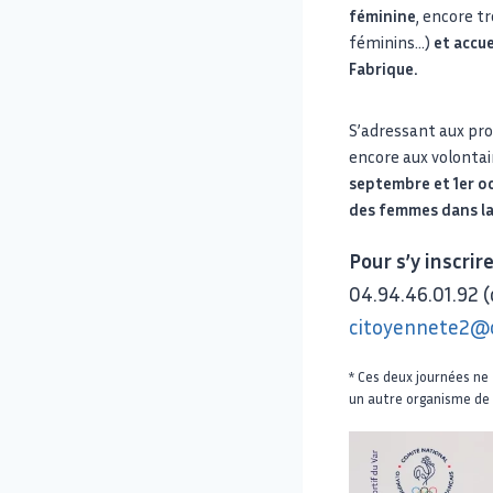
féminine
, encore 
féminins…)
et accu
Fabrique.
S’adressant aux prof
encore aux volontair
septembre et 1er oct
des femmes dans la 
Pour s’y inscrir
04.94.46.01.92
citoyennete2@c
* Ces deux journées ne
un autre organisme de