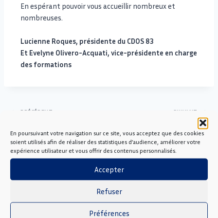
En espérant pouvoir vous accueillir nombreux et
nombreuses.
Lucienne Roques, présidente du CDOS 83
Et Evelyne Olivero-Acquati, vice-présidente en charge
des formations
PRÉCÉDENT
SUIVANT
Compétences-Sport 83 :
BPJEPS APT : les premiers
En poursuivant votre navigation sur ce site, vous acceptez que des cookies
Formations dans le Var
tests d’exigences
soient utilisés afin de réaliser des statistiques d’audience, améliorer votre
pour éducateurs sportifs,
préalables ont eu lieu
expérience utilisateur et vous offrir des contenus personnalisés.
volontaires, salariés &
Accepter
bénévoles associatifs
Refuser
Préférences